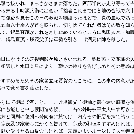
へ撃ち抜かれ、まっさかさまに落ちた。阿部半内が走り寄って
から来る十時源兵衛に出会い「拙者これまでに各地の合戦で六
って傷跡を見せこの日の激戦を物語ったほどで、真の血戦であ
に五百八十余人が首を取られ、切り捨てられた者はその数を知
見て、鍋島直茂がこれをさし止めているところに黒田如水・加
で、鍋島直茂・勝茂父子は軍勢を引き上げ酒見に陣を移した。
日にかけての筑後判関ケ原ともいわれる、鍋島藩・立花藩の興
と相議した水田会見により、戦いの終りを告げしめたその意義
すすめるためその家老立花賢賀のところに、この事の内意があ
述べて覚え書を渡たした。
りにて御出で有こと。一、此度御父子御働き御心遣い感涙を催
疵にも能しと申し候間進め候、一、右の外時枝平太夫申す可き
此方と同列に薩州へ発向有に於ては、内府その旧悪を捨て給う
、宗茂及び家老らにかくと告げて、宗茂の和睦をすすめければ
を願い受けたる由反命しければ、宗茂いよいよ一決して大村善