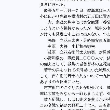
参考に述べる。
慶長五年一〇月一九日、鍋島軍は三万
心に広がり先鋒を横溝村の五反田に置
一方、宗茂の胸中には実父紹運・養父
しようという気持があったが、城中の
かけても見過ごすことは出来ない。つ
先鋒 立花三太夫・足軽頭安東五郎
中軍 大将 小野和泉鎮幸
後軍 立花右衛門太夫鎮実、次男善
小野和泉の一隊総員二〇〇〇人で、鍋
の備えとして、城島の城番智将の立花
若干の兵をつれて柳河城にいた城島の
しく、吉右衛門若干の兵をつれて一九
あまりの五反田にいた。
吉右衛門のさぐりの兵が馳せ戻り、城
前に大敵をみながら一戦もまじえず、
敵も応戦し、しばし銃火を交えたが時
この交戦で鍋島の戦死二十七人、吉右