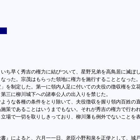
いち早く秀吉の権力に結びついて、星野兄弟を高鳥居に滅ぼし
となった。宗茂はもらった領地に権力を施行することとなった
定」を制定した。第一に領内人足に付いての夫役の徴収権を立
。第三に柳川城下への諸奉公人の出入りを禁じた。
ような各種の条件をとり除いて、夫役徴収を握り領内百姓の直
ぬ施策であることはいうまでもない。それが秀吉の権力で行わ
う立場で一切を取りしきっており、柳川藩も例外でないことを
書』によると、六月一一日、老臣小野和泉を正使として、城