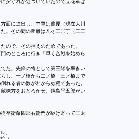
に夕ぐれが近づいていたので立花軍は
。
）方面に進出し、中軍は薦原（現在大川
した。その間の距離は凡そ二〇丁（二二
たので、その押えのためであった。
門のところに行き「早く合戦を始めら
立てた。先鋒の将として第三隊を率きい
散らし、一ノ橋から二ノ橋・三ノ橋まで
の倒れる者の数がわからぬ程であった。
て敵味方をおどろかせ、鍋島平五郎がい
従卒衛藤四郎右衛門が駆け寄って三太
サル、
八院ノ