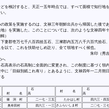
どを検討すると、天正一五年時点では、すべて面積で知行地を
ない。
の政策を実施するのは、文禄三年朝鮮出兵から帰国した後で
地）を実施した。このことについては、次のような文禄四年十
四輯）
妻郡壱万七千八百四拾五石、三瀦郡内五万八千六百弐拾石、
上を以て、これを扶助せしめ訖り、全て領地すべく候也。
月朔日 朱印（秀吉
のへ
高表示の石高制に全面的に変更され、この制度に基づく領内
章中に「目録別紙これ有り」とあるように、文禄四年一二月朔
する
石
石
村 名
村 名
高
高
四
篠 渕 村
二一七・三五
たかはし村
四六三・四
さふらいしま村
二
奥牟田村
四六三・一三
二〇七・三