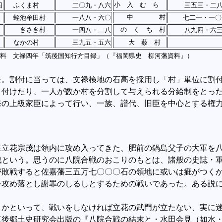
小 入 む ら
四
ふくま村
二〇九・八六
三五三・二
中 村
蛭池牟田村
一八八・六〇
七二一・一〇
きさき村
の く ち 村
一四八・二八
八九四・六
なかの村
三九五・五六
大 薮 村
史料 文禄四年「筑後国知行方目録」（『福岡県史 柳河藩資料』）
。割付に当っては、文禄検地の石高を採用し「村」単位に割付
り付けたり、一人が数か村を分割して与えられる分給制をとっ
の上級家臣によって行い、一族、譜代、旧臣を中心とする権力
。
立花宗茂は領内に攻め入ってきた、肥前の鍋島父子の大軍を
という。思うのに八院合戦のおこりのもとは、諸般の史誌・軍
が敗戦すると佐嘉藩三五万七〇〇〇石の領地に或いは疵がつく
を攻め落とし謝罪のしるしとするための戦いであった。ある説
。
かといって、戦いをしなければ立花の武門が立たない、実に
後郷土史研究会出版の『八院合戦の結末と・水田会見（如水・