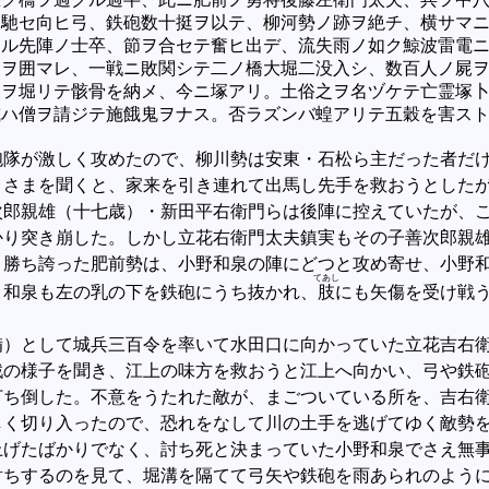
馳セ向ヒ弓、鉄砲数十挺ヲ以テ、柳河勢ノ跡ヲ絶チ、横サマ
ル先陣ノ士卒、節ヲ合セテ奮ヒ出デ、流失雨ノ如ク鯨波雷電
ヲ囲マレ、一戦ニ敗関シテ二ノ橋大堀二没入シ、数百人ノ屍
ヲ堀リテ骸骨を納メ、今ニ塚アリ。土俗之ヲ名ヅケテ亡霊塚
ハ僧ヲ請ジテ施餓鬼ヲナス。否ラズンバ蝗アリテ五穀を害ス
隊が激しく攻めたので、柳川勢は安東・石松ら主だった者だけ
さまを聞くと、家来を引き連れて出馬し先手を救おうとしたが
次郎親雄（十七歳）・新田平右衛門らは後陣に控えていたが、
かり突き崩した。しかし立花右衛門太夫鎮実もその子善次郎親
。勝ち誇った肥前勢は、小野和泉の陣にどつと攻め寄せ、小野
てあし
。和泉も左の乳の下を鉄砲にうち抜かれ、
肢
にも矢傷を受け戦
）として城兵三百令を率いて水田口に向かっていた立花吉右衛
戦の様子を聞き、江上の味方を救おうと江上へ向かい、弓や鉄
打ち倒した。不意をうたれた敵が、まごついている所を、吉右
しく切り入ったので、恐れをなして川の土手を逃げてゆく敵勢
上げたばかりでなく、討ち死と決まっていた小野和泉でさえ無
ちするのを見て、堀溝を隔てて弓矢や鉄砲を雨あられのように