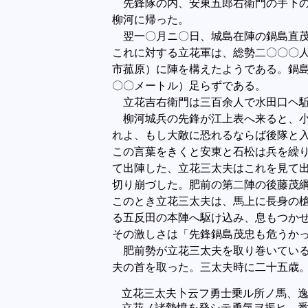
先鋒隊の内、安東五郎右衛門の手下の
柳河に帰った。
翌一〇月ニ〇日、城島在陣の鍋島直茂
これに対する立花軍は、総勢二〇〇〇
市菰原）に陣を構えたようである。鍋
〇〇メートル）足らずである。
立花吉右衛門は三百余人で水田口ヘ駈
柳河城兵の先鋒が江上表へ来ると、小
れよ、もし大敵に恐れるならば後隊と
この言葉をきくと安東と石松は兵を繰
て出陣した、立花三太夫はこれを見て
切り崩づした。肥前の第二陣の後藤茂
このとき立花三太夫は、馬上に長身の
る五反田の本陣へ駆け込み、息もつか
その激しさは「先鋒鍋島茂忠も危うか
肥前勢が立花三太夫を取り巻いている
夫の首を取った。三太夫時に二十五歳
立花三太夫卜云フ勇士乗ル所ノ馬、逸
立花ノ諸勢憤を発シテ勇気ヲ振ヒ、悉