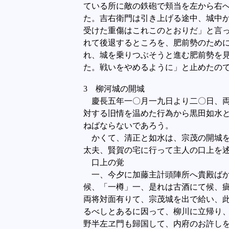
ている所に敵の鉄砲で頬当を左から右
た。吉右衛門は引き上げる途中、城中
受けた重傷はこれこのとおりだ」と言
れて後退するところを、肥前勢のため
れ、城を乗りつぶそうと進む肥前勢を
た。戦いをやめるように」と止めたの
3 柳河城の開城
慶長五年一〇月一九日より二〇日、両
対する旧情を温めた行為から黒田如水
ねばならないであろう。
かくて、清正と如水は、宗茂の開城を
太夫、賢賀の宅に行って主人の口上を
口上の覚
一、今夕に加藤主計頭陣所へ貴殿ばか
候、「一樽」一、是れは古酒にて候、
両将対面有りて、宗茂城を出で給い、
るべしとあるに因って、柳川に立帰り
野半左ヱ門も歸国して、内府のお許し