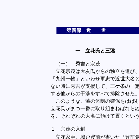
第四節 近 世
一 立花氏と三潴
（一） 秀吉と宗茂
立花宗茂は大友氏からの独立を選び、
「九州一物」といわせ軍忠で近世大名
ない時に秀吉が支援して、三ケ条の「
する他からの干渉をすべて排除させた
このような、藩の体制の確保をはばむ
立花氏がまづ一番に取り組まねばなら
を、それぞれの大名に預けて置くとい
１ 宗茂の入封
立花家臣、城戸豊前が書いた『豊前覚