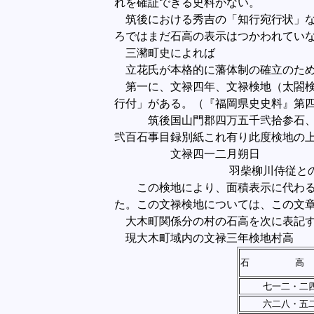
れを確証できる史料がない。
筑後における秀吉の「知行宛行状」な
ろではまだ石高の表示はつかわれてい
三瀦町史によれば
立花氏が本格的に藩体制の確立のため
第一に、文禄四年、文禄検地（太閤検
行付」がある。（『福岡県史史料』第
筑後国山門郡四万五千弐拾参石、下
弐百石事目録別紙これ有り此度検地の
文禄四一二
羽柴柳川侍従と
この検地により、面積表示に代わる石
た。この文禄検地については、この文
大木町関係分の村の石高を次に表記
現大木町域内の文禄三年検地村高
石 高
七一二・二
六二八・五