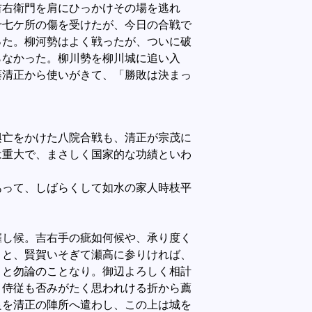
吉右衛門を肩にひっかけその場を逃れ
十七ケ所の傷を受けたが、今日の合戦で
った。柳河勢はよく戦ったが、ついに破
らなかった。柳川勢を柳川城に追い入
藤清正から使いがきて、「勝敗は決まっ
亡をかけた八院合戦も、清正が宗茂に
は重大で、まさしく国家的な功績といわ
って、しばらくして如水の家人時枝平
し候。吉右手の疵如何候や、承り度く
こと、賢賀いそぎて瀬高に参りければ、
こと勿論のことなり。御辺よろしく相計
、侍従も否みがたく思われける折から薦
良を清正の陣所へ遣わし、この上は城を