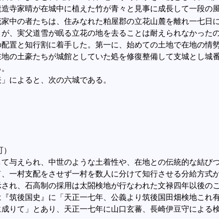
龍造寺家晴が在城中に植えた竹が青々と見事に成長して一段の
花家中の者たちは、住みなれた粕屋郡の立花山麓を離れ一七日
うが、実父道雪が眠る立花の地を去ることは耐えられなかった
配置と知行割に着手した。第一に、始めての土地で在地の情勢
在地の土豪たちが城館としていた処を修復整備して支城とし城
る。
」によると、次の六城である。
）
）
町）
て与えられ、中世のような土着性や、在地との伝統的な結びつ
て、一村支配をさせず一村を数人に分けて知行させる分給方式
示され、石高制の採用は太閤検地が行なわれた文禄四年以後の
『筑後国史』に「天正一七年、公義より筑後国田畑検地これ有
に成りて」とあり、天正一七年に山口玄蕃、長崎伊豆守による