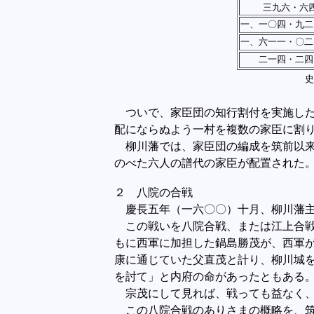
三九六・六
一、一〇四・九二
一、六一一・〇二
二一四・二四
ついで、家臣団の知行割付を実施した
配にならぬよう一村を複数の家臣に割
柳川藩では、家臣団の編成を筑前以来
のべた六人の譜代の家臣が配置された
２ 八院の合戦
慶長五年（一六〇〇）十月、柳川藩主
この戦いを八院合戦、または江上合戦
もに西軍に加担した鍋島勝茂が、西軍
康に通じていた父直茂と計り、柳川城
を討て」と内府の命があったともある
宗茂にして見れば、戦っても益なく、
この八院合戦のありさまの概略を、筑