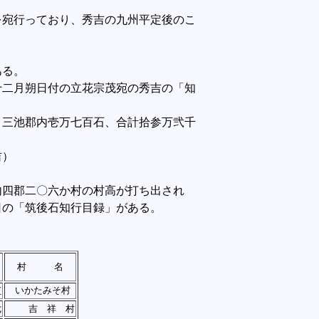
宛行っており、秀吉の九州平定後のこ
ある。
二月朔日付の立花宗茂宛の秀吉の「知
三池郡内壱万七百石、合計拾参万弐千
）
四郡二〇六か村の村高が打ち出され
日の「筑後石知行目録」がある。
村 名
いかたみそ村
五
七
吉 祥 村