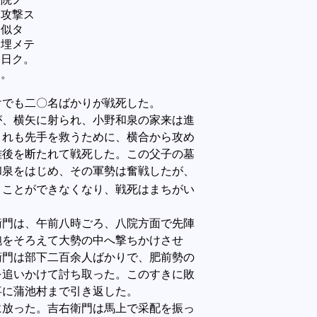
ニ攻撃ス
ニ似タ
ヲ埋メテ
卜日ク。
ト。
でも二〇名ばかりが戦死した。
、横矢に射られ、小野和泉の家来は進
これも先手を救うために、横合から攻め
雄後を断たれて戦死した。この父子の墓
和泉をはじめ、その軍勢は奮戦したが、
うことができなくなり、戦死はまちがい
門は、午前八時ごろ、八院方面で先陣
砲をそろえて大勢の中へ撃ちかけさせ
衛門は部下二百余人ばかりで、肥前勢の
を追いかけて討ち取った。このすきに敗
事に蒲池村まで引き返した。
放った。吉右衛門は馬上で采配を振っ