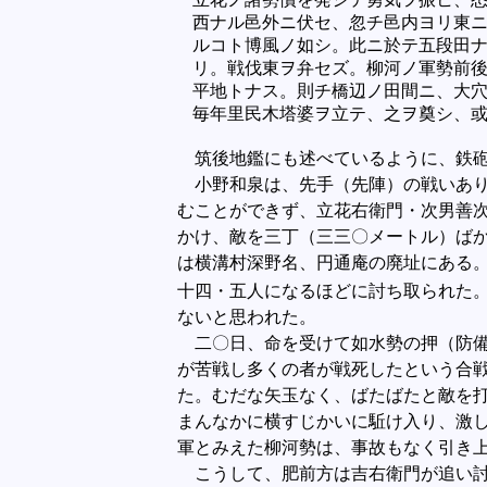
西ナル邑外ニ伏セ、忽チ邑内ヨリ東ニ
ルコト博風ノ如シ。此ニ於テ五段田ナ
リ。戦伐東ヲ弁セズ。柳河ノ軍勢前後
平地トナス。則チ橋辺ノ田間ニ、大穴
毎年里民木塔婆ヲ立テ、之ヲ奠シ、或
筑後地鑑にも述べているように、鉄砲
小野和泉は、先手（先陣）の戦いあり
むことができず、立花右衛門・次男善
かけ、敵を三丁（三三〇メートル）ば
は横溝村深野名、円通庵の廃址にある
十四・五人になるほどに討ち取られた
ないと思われた。
二〇日、命を受けて如水勢の押（防備
が苦戦し多くの者が戦死したという合
た。むだな矢玉なく、ばたばたと敵を
まんなかに横すじかいに駈け入り、激
軍とみえた柳河勢は、事故もなく引き
こうして、肥前方は吉右衛門が追い討