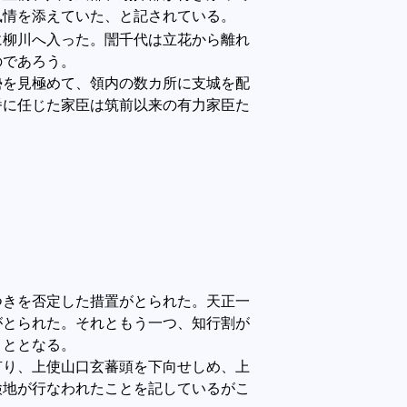
風情を添えていた、と記されている。
に柳川へ入った。誾千代は立花から離れ
のであろう。
を見極めて、領内の数カ所に支城を配
番に任じた家臣は筑前以来の有力家臣た
きを否定した措置がとられた。天正一
がとられた。それともう一つ、知行割が
こととなる。
り、上使山口玄蕃頭を下向せしめ、上
検地が行なわれたことを記しているがこ