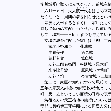
柳川城受け取りに立ち会った。前城主
ぎんちよ
六月一五日、夫人
誾千代
をはじめ立
たくないと、周囲の者を困らせたとい
宗茂は入封するとすぐに、家臣たちの
置して領内の支配に当らせた。以前に
ちで「城料一一三町」ずつを与えてい
支城の城番に配した家臣は「柳川年表
家老小野和泉 蒲池城
由布美作 酒見城
薦野玄賀 城島城
立花三郎右衛門 松延城（黒木町
米多比丹波 鷹尾城（大和町
立花了均 今古賀城（三橋
第二に、家臣の知行はすべて恩給とし
五年の宗茂入封後の知行割の特色とし
町・反・丈という古い面積の呼称で表
筑後地方の天正検地の施行については
妻郡に長崎伊豆守竿頭による田畠方分