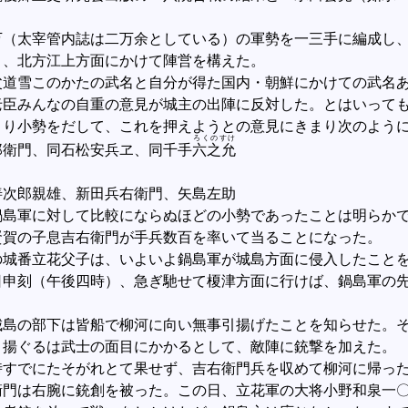
（太宰管内誌は二万余としている）の軍勢を一三手に編成し、
き、北方江上方面にかけて陣営を構えた。
道雪このかたの武名と自分が得た国内・朝鮮にかけての武名あ
老臣みんなの自重の意見が城主の出陣に反対した。とはいって
まり小勢をだして、これを押えようとの意見にきまり次のよう
ろくのすけ
衛門、同石松安兵ヱ、同千手
六之允
次郎親雄、新田兵右衛門、矢島左助
島軍に対して比較にならぬほどの小勢であったことは明らかで
賢賀の子息吉右衛門が手兵数百を率いて当ることになった。
城番立花父子は、いよいよ鍋島軍が城島方面に侵入したことを
日申刻（午後四時）、急ぎ馳せて榎津方面に行けば、鍋島軍の
島の部下は皆船で柳河に向い無事引揚げたことを知らせた。そ
引揚ぐるは武士の面目にかかるとして、敵陣に銃撃を加えた。
すでにたそがれとて果せず、吉右衛門兵を収めて柳河に帰っ
衛門は右腕に銃創を被った。この日、立花軍の大将小野和泉一