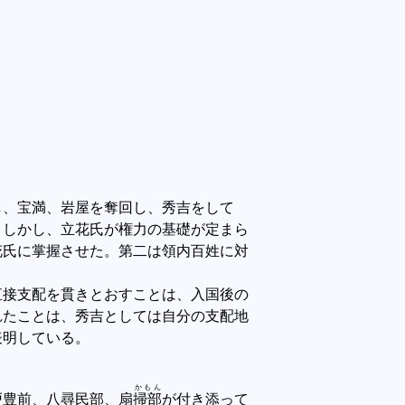
、宝満、岩屋を奪回し、秀吉をして
。しかし、立花氏が権力の基礎が定まら
花氏に掌握させた。第二は領内百姓に対
接支配を貫きとおすことは、入国後の
れたことは、秀吉としては自分の支配地
表明している。
かもん
戸豊前、八尋民部、扇
掃部
が付き添って