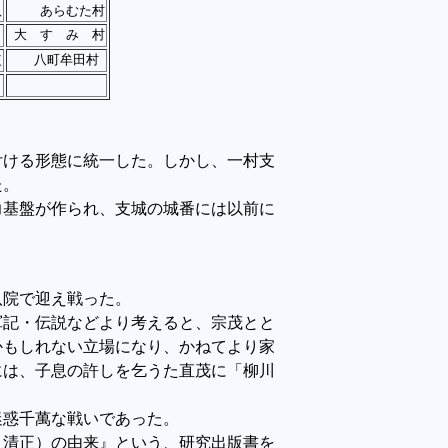
八
あらむた村
大 す み 村
八町牟田村
三
ける形態に統一した。しかし、一村支
た。
基盤が作られ、支城の城番には以前に
八院で迎え戦った。
記・伝説などより考えると、宗茂とと
かもしれない立場になり、かねてより家
には、子息の許しを乞うた直茂に「柳川
迷惑千萬な戦いであった。
清正）の由来』という、研究出版書を