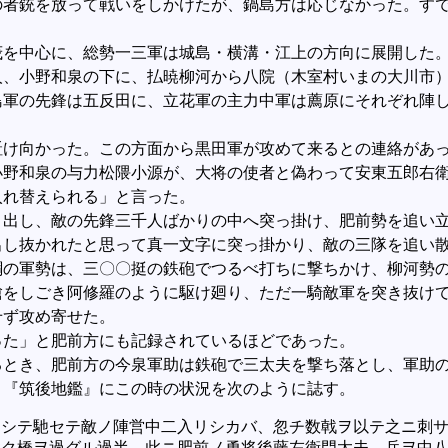
者銃を放って戦いをしかけたが、鍋島方は応じなかった。すで
を中心に、総勢一三軍は城島・横溝・江上の方向に展開した
人、小野和泉の下に、払暁柳河から八院（木室村いまの大川市
島軍の先鋒は五反田に、立花軍の主力中軍は薦原にそれぞれ陣
け向かった。この方面から黒田軍が攻めて来るとの連絡があっ
野和泉の与力松隈小源が、大将の使者と偽わって安東五郎右衛
入れ替えられる」と言った。
り出し、敵の先鋒三千人ばかりの中へ突っ掛け、肥前勢を追い
出し抜かれたと思って真一文字に突っ掛かり、敵の三隊を追い
綱の軍勢は、三〇〇挺の鉄砲でつるべ打ちに撃ちかけ、柳河勢
槍をしごき阿修羅のように駆け廻り、ただ一騎敵軍を突き抜け
せず攻め寄せた。
った」と肥前方にも記録されているほどであった。
とき、肥前方の今泉軍助は鉄砲で三太夫を撃ち落とし、軍助の
。『筑後地鑑』にこの時の状況を次のように誌す。
シテ馳セテ敵ノ陣営中二入リシカバ、忽チ数戟ヲ以テ之ニ刺
ク橋ヲ過グル過半、此ニ肥前ノ勇将後藤左衛門太夫、兵ヲ中