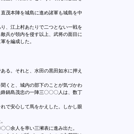
直茂本陣を城島に進め諸軍も城島を中
り、江上村あたりで二つとない一戦を
も敵兵が領内を侵す以上、武将の面目に
に軍を編成した。
ある。それと、水田の黒田如水に押え
聞くと、城内の部下のことが気づかわ
先鋒鍋島茂忠の一陣三〇〇〇人は、数丁
れで安心して馬をかえした。しかし眼
た。
〇〇〇余人を率い三瀦表に進み出た。